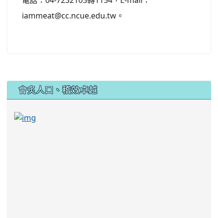
電話：04-7232105轉1154，E-mail：
iammeat@cc.ncue.edu.tw。
:::
會炙人口、稽效卓越
link to https://sites.google.com/kjjhs.tyc.edu
link to https://sites.google.com/kjjhs.tyc.edu.tw/k