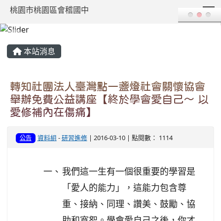
T
桃園市桃園區會稽國中
:::
本站消息
轉知社團法人臺灣點一盞燈社會關懷協會
舉辦免費公益講座【終於學會愛自己～ 以
愛修補內在傷痛】
資料組
-
研習進修
| 2016-03-10 | 點閱數： 1114
公告
一、
我們這一生有一個很重要的學習是
「愛人的能力」，這能力包含尊
重、接納、同理、讚美、鼓勵、協
助和寬恕。學會愛自己之後，你才