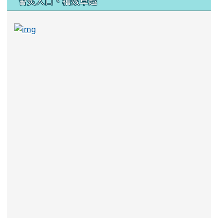
會炙人口、稽效卓越
link to https://sites.google.com/kjjhs.tyc.edu
link to https://sites.google.com/kjjhs.tyc.edu.tw/k