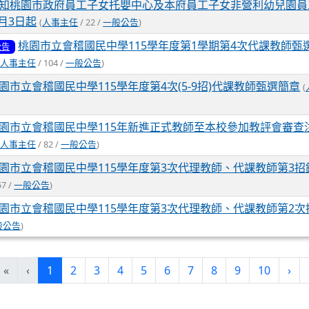
知桃園市政府員工子女托嬰中心及本府員工子女非營利幼兒園員
8月3日起
(
人事主任
/ 22 /
一般公告
)
桃園市立會稽國民中學115學年度第1學期第4次代課教師甄
公告
(
人事主任
/ 104 /
一般公告
)
園市立會稽國民中學115學年度第4次(5-9招)代課教師甄選簡章
(
園市立會稽國民中學115年新進正式教師至本校參加教評會審查
(
人事主任
/ 82 /
一般公告
)
園市立會稽國民中學115學年度第3次代理教師、代課教師第3招
57 /
一般公告
)
園市立會稽國民中學115學年度第3次代理教師、代課教師第2
般公告
)
(current)
«
‹
1
2
3
4
5
6
7
8
9
10
›