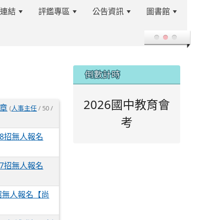
站連結
評鑑專區
公告資訊
圖書館
登入
:::
倒數計時
2026國中教育會
簡章
(
人事主任
/ 50 /
考
8招無人報名
7招無人報名
招無人報名【尚