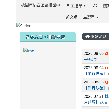
桃園市桃園區會稽國中
主選單
關
英文版
主選單
:::
:::
:::
會炙人口、稽效卓越
本站消息
link to https://sites.google.com/kjjh
文章列
2026-08-06
一般公告
)
link to https://sites.google.com/kjjhs.tyc.
2026-08-04
【尚有缺額】
2026-08-03
【尚有缺額】
2026-07-31
桃
有缺額】
(
人事