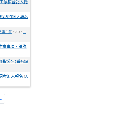
工候補登記入托
選第5招無人報名
人事主任
/ 203 /
一
注意事項，請詳
錄取公告(尚有缺
次招考無人報名
(
人
»