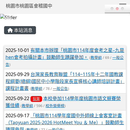
T
桃園市桃園區會稽國中
:::
本站消息
文章列表
2025-10-01
有關本市辦理「桃園市114年度會考之星–九是
hen會考拍攝計畫」鼓勵師生踴躍參加。
(
教學組
/ 69 /
一般公
告
)
2025-09-29
台灣家長教育聯盟「114~115年十二年國教課
程綱要(總綱)國民中小學階段家長宣導核心講師培訓計畫」
課程計畫書
(
教學組
/ 78 /
一般公告
)
2025-09-22
本校參加114學年度桃園市語文競賽榮
狂賀
獲佳績
(
教學組
/ 596 /
校外榮譽榜
)
2025-09-17
「桃園市114學年度國中外師線上會客室計畫
（Taoyuan 2025-2026 HotMeet You ＆ Me）」鼓勵師生
踴躍參與
(
教學組
/ 77 /
一般公告
)