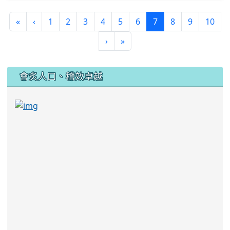
(current)
«
‹
1
2
3
4
5
6
7
8
9
10
›
»
:::
會炙人口、稽效卓越
link to https://sites.google.com/kjjhs.tyc.edu
link to https://sites.google.com/kjjhs.tyc.edu.tw/k