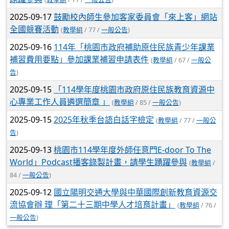
2025-09-17
鼓勵校內師生參加客家委員會「來上客」網站
全國競賽活動
(
教學組
/ 77 /
一般公告
)
2025-09-16
114年「桃園市政府補助原住民族青少年課業
補習費用要點」參加課業補習申請表件
(
教學組
/ 67 /
一般公
告
)
2025-09-15
「114學年度桃園市政府原住民族教育資源中
心專業工作人員遴選簡章 」
(
教學組
/ 85 /
一般公告
)
2025-09-15
2025年秋季台語白話字檢定
(
教學組
/ 77 /
一般公
告
)
2025-09-13
桃園市114學年度外師任意門E-door To The
World」Podcast播客錄製計畫，請學生踴躍參與
(
教學組
/
84 /
一般公告
)
2025-09-12
國立陽明交通大學與中華國際創新教育資源交
流協會辦 理「第二十三期中學人才培育計畫」
(
教學組
/ 76 /
一般公告
)