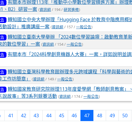
有關本市辦理113年「推動中小學數位學習精進方案」辦理
公告
1、B2）研習一案
(
資訊組
/ 194 /
研習進修
)
轉知國立中央大學辦理「Hugging Face 於教育中階應用概述
公告
活動設計」推廣講座一案
(
資訊組
/ 157 /
一般公告
)
轉知國立臺南大學舉辦 「2024數位學習論壇：啟動教育革
公告
來的數位學習」一案
(
資訊組
/ 154 /
一般公告
)
有關本市「2024科學創意機器人大賽」一案，詳如說明並
公告
轉知國立臺灣科學教育館辦理多元跨域課程「科學與藝術的盛宴
公告
能工作坊簡章」
(
資訊組
/ 149 /
一般公告
)
轉知國家教育研究院辦理113年度愛學網「教師創意教案」
公告
片說故事」等3系列競賽活動
(
資訊組
/ 174 /
一般公告
)
(current)
‹
41
42
43
44
45
46
47
48
49
50