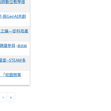
教師數位教學增
-與GenAI共創
新之鑰—從科技產
請踴躍參與
(
資訊組
--STEAM多
、「校園微電
›
»