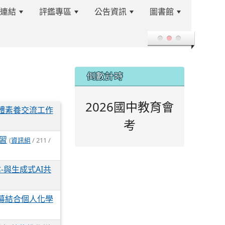
站連結
評鑑專區
公告資訊
圖書館
登入
:::
倒數計時
2026國中教育會
體素養交流工作
考
習
(
資訊組
/ 211 /
-與生成式AI共
幕結合個人化學