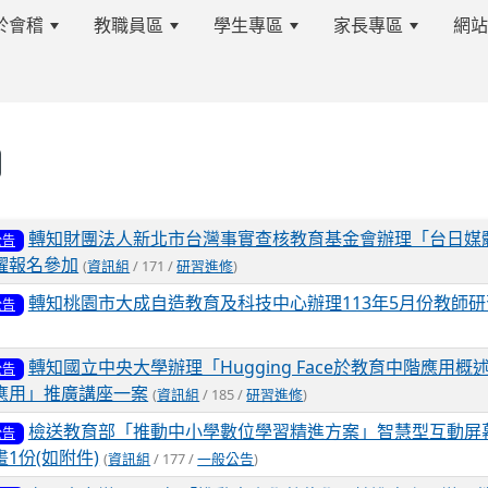
於會稽
教職員區
學生專區
家長專區
網
s.tyc.edu.tw/kjjhsnews/%E9%A6%96%E9%A0%81
表
轉知財團法人新北市台灣事實查核教育基金會辦理「台日媒
公告
躍報名參加
(
資訊組
/ 171 /
研習進修
)
edu.tw/kjjhsnews/%E9%A6%96%E9%A0%81
轉知桃園市大成自造教育及科技中心辦理113年5月份教師研
公告
轉知國立中央大學辦理「Hugging Face於教育中階應用概述
公告
應用」推廣講座一案
(
資訊組
/ 185 /
研習進修
)
檢送教育部「推動中小學數位學習精進方案」智慧型互動屏
公告
1份(如附件)
(
資訊組
/ 177 /
一般公告
)