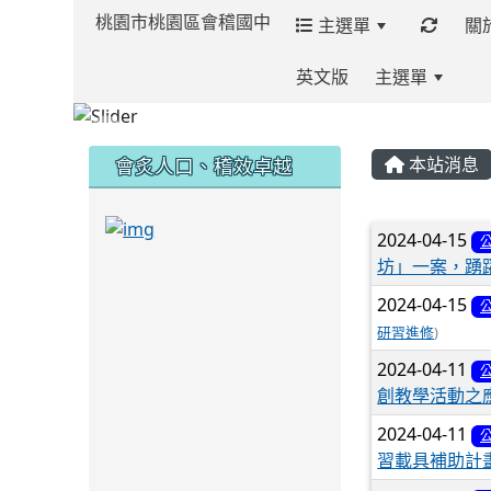
桃園市桃園區會稽國中
主選單
關
英文版
主選單
:::
:::
:::
會炙人口、稽效卓越
本站消息
link to https://sites.google.com/kjjh
文章列
2024-04-15
坊」一案，踴
link to https://sites.google.com/kjjhs.tyc.
2024-04-15
研習進修
)
2024-04-11
創教學活動之
2024-04-11
習載具補助計畫