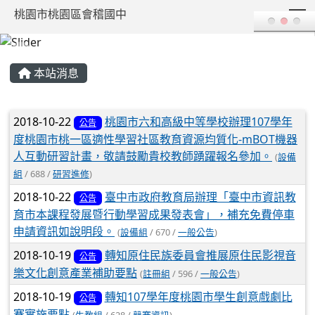
T
桃園市桃園區會稽國中
:::
本站消息
文章列表
2018-10-22
桃園市六和高級中等學校辦理107學年
公告
度桃園市桃一區適性學習社區教育資源均質化-mBOT機器
人互動研習計畫，敬請鼓勵貴校教師踴躍報名參加。
(
設備
組
/ 688 /
研習進修
)
2018-10-22
臺中市政府教育局辦理「臺中市資訊教
公告
育市本課程發展暨行動學習成果發表會」，補充免費停車
申請資訊如說明段。
(
設備組
/ 670 /
一般公告
)
2018-10-19
轉知原住民族委員會推展原住民影視音
公告
樂文化創意產業補助要點
(
註冊組
/ 596 /
一般公告
)
2018-10-19
轉知107學年度桃園市學生創意戲劇比
公告
賽實施要點
(
生教組
/ 628 /
競賽資訊
)