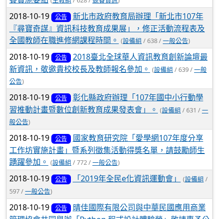
2018-10-19
新北市政府教育局辦理「新北市107年
公告
『尋寶奇謀』資訊科技教育成果展」，修正活動流程表及
全國教師在職進修網課程時間。
(
設備組
/ 638 /
一般公告
)
2018-10-19
2018臺北全球華人資訊教育創新論壇最
公告
新資訊，敬邀貴校校長及教師報名參加。
(
設備組
/ 639 /
一般
公告
)
2018-10-19
彰化縣政府辦理「107年國中小行動學
公告
習推動計畫暨數位創新教育成果發表會」。
(
設備組
/ 631 /
一
般公告
)
2018-10-19
國家教育研究院「愛學網107年度分享
公告
工作坊實施計畫」暨系列徵集活動得獎名單，請鼓勵師生
踴躍參加。
(
設備組
/ 772 /
一般公告
)
2018-10-19
「2019年全民e化資訊運動會」
(
設備組
/
公告
597 /
一般公告
)
2018-10-19
晴佳國際有限公司與中華民國應用商業
公告