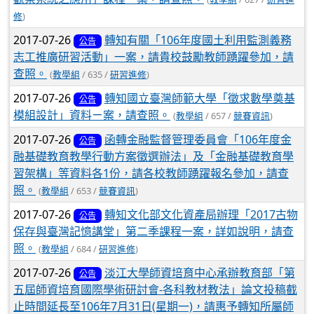
修
)
2017-07-26
轉知有關「106年度國土利用監測義務
公告
志工推廣研習活動」一案，請貴校鼓勵教師踴躍參加，請
查照。
(
教學組
/ 635 /
研習進修
)
2017-07-26
轉知國立臺灣師範大學「徵求數學奠基
公告
模組設計」資料ㄧ案，請查照。
(
教學組
/ 657 /
競賽資訊
)
2017-07-26
函轉金融監督管理委員會「106年度金
公告
融基礎教育教學行動方案徵選辦法」及「金融基礎教育學
習架構」等資料各1份，請各校教師踴躍報名參加，請查
照。
(
教學組
/ 653 /
競賽資訊
)
2017-07-26
轉知文化部文化資產局辦理「2017古物
公告
保存與臺灣記憶講堂」第二季課程一案，詳如說明，請查
照。
(
教學組
/ 684 /
研習進修
)
2017-07-26
淡江大學師資培育中心承辦教育部「第
公告
五屆師資培育國際學術研討會-各科教材教法」論文投稿截
止時間延長至106年7月31日(星期一)，請惠予轉知所屬師