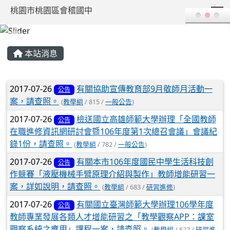
T
桃園市桃園區會稽國中
:::
本站消息
文章列表
2017-07-26
有關協助宣傳教育部9月敬師月活動一
公告
案，請查照。
(
教學組
/ 815 /
一般公告
)
2017-07-26
檢送國立高雄師範大學辦理「全國教師
公告
在職進修資訊網研討會暨106年度第1次總召會議」會議紀
錄1份，請查照。
(
教學組
/ 782 /
一般公告
)
2017-07-26
有關本市106年度國民中學生活科技創
公告
作競賽「液壓機械手臂原理介紹與製作」教師增能研習一
案，詳如說明，請查照。
(
教學組
/ 683 /
研習進修
)
2017-07-26
有關國立臺灣師範大學辦理106學年度
公告
教師專業發展各類人才增能研習之「教學觀察APP：課室
觀察系統之應用」課程一案，請查照。
(
教學組
/ 627 /
研習進