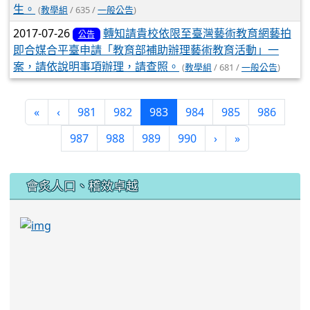
生。
(
教學組
/ 635 /
一般公告
)
2017-07-26
轉知請貴校依限至臺灣藝術教育網藝拍
公告
即合媒合平臺申請「教育部補助辦理藝術教育活動」一
案，請依說明事項辦理，請查照。
(
教學組
/ 681 /
一般公告
)
(current)
«
‹
981
982
983
984
985
986
987
988
989
990
›
»
:::
會炙人口、稽效卓越
link to https://sites.google.com/kjjhs.tyc.edu
link to https://sites.google.com/kjjhs.tyc.edu.tw/k