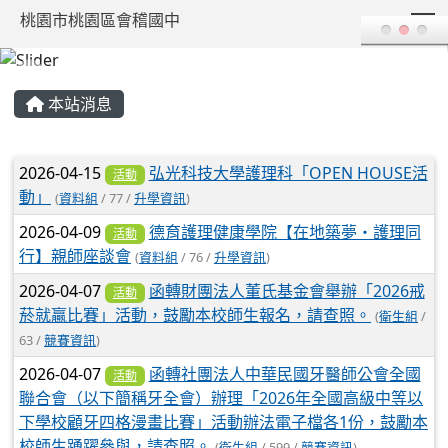
T
桃園市桃園區會稽國中
:::
本站消息
文章列表
2026-04-15
弘光科技大學護理科「OPEN HOUSE活
活動
動」
(
資料組
/ 77 /
升學資訊
)
2026-04-09
德育護理健康學院【在地築夢・護理同
活動
行】親師座談會
(
資料組
/ 76 /
升學資訊
)
2026-04-07
函轉財團法人董氏基金會舉辦「2026戒
活動
菸就贏比賽」活動，鼓勵本校師生報名，請查照。
(
衛生組
/
63 /
競賽資訊
)
2026-04-07
函轉社團法人中華民國牙醫師公會全國
活動
聯合會（以下簡稱牙全會）辦理「2026年全國高級中等以
下學校顧牙四格漫畫比賽」活動辦法電子檔各1份，鼓勵本
校師生踴躍參與，請查照。
(
衛生組
/ 599 /
競賽資訊
)