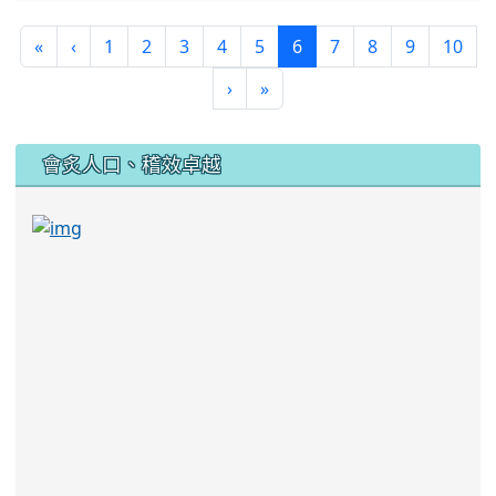
(current)
«
‹
1
2
3
4
5
6
7
8
9
10
›
»
:::
會炙人口、稽效卓越
link to https://sites.google.com/kjjhs.tyc.edu
link to https://sites.google.com/kjjhs.tyc.edu.tw/k