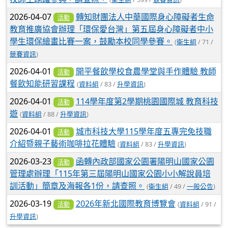
2026-04-07
轉知財團法人中華國際身心障礙者生命
活動
教育推廣協會辦理「環保愛台灣」第五屆身心障礙者中小
學生環保繪畫比賽一案，鼓勵本校同學參賽。
(
衛生組
/ 71 /
競賽資訊
)
2026-04-01
開平餐飲學校食農學堂與手作體驗 教師
活動
餐飲知能研習課程
(
資料組
/ 83 /
升學資訊
)
2026-04-01
114學年度第2學期桃園國際城 教育科技
活動
遊
(
資料組
/ 88 /
升學資訊
)
2026-04-01
城市科技大學115學年度五專完免技職
活動
介紹暨親子藝術咖啡拉花體驗
(
資料組
/ 83 /
升學資訊
)
2026-03-23
函轉內政部國家公園署陽明山國家公園
活動
管理處辦理「115年第三屆陽明山國家公園小小解說員培
訓活動」簡章及海報各1份，請查照。
(
衛生組
/ 49 /
一般公告
)
2026-03-19
2026年新北國際教育博覽會
(
資料組
/ 91 /
活動
升學資訊
)