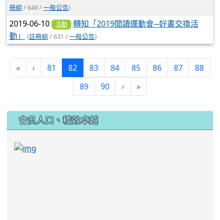
冊組
/ 649 /
一般公告
)
2019-06-10
轉知「2019閱讀運動會─好書交換活
活動
動」
(
註冊組
/ 631 /
一般公告
)
(current)
«
‹
81
82
83
84
85
86
87
88
89
90
›
»
:::
會炙人口、稽效卓越
link to https://sites.google.com/kjjhs.tyc.edu
link to https://sites.google.com/kjjhs.tyc.edu.tw/k