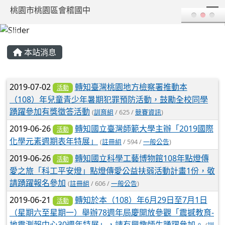
T
桃園市桃園區會稽國中
:::
本站消息
文章列表
2019-07-02
轉知臺灣桃園地方檢察署推動本
活動
（108）年兒童青少年暑期犯罪預防活動，鼓勵全校同學
踴躍參加有獎徵答活動
(
訓育組
/ 625 /
競賽資訊
)
2019-06-26
轉知國立臺灣師範大學主辦「2019國際
活動
化學元素週期表年特展」
(
註冊組
/ 594 /
一般公告
)
2019-06-26
轉知國立科學工藝博物館108年點燈傳
活動
愛之旅「科工平安燈」點燈傳愛公益扶弱活動計畫1份，敬
請踴躍報名參加
(
註冊組
/ 606 /
一般公告
)
2019-06-21
轉知於本（108）年6月29日至7月1日
活動
（星期六至星期一）舉辦78週年局慶開放參觀「震撼教育-
地震測報中心30週年特展」，請有興趣師生踴躍參加。
(
訓