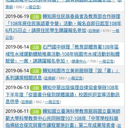
育組
/ 696 /
一般公告
)
2019-06-19
轉知原住民族委員會及教育部合作辦理
活動
「108年原住民族語夏令營」活動，報名自即日起至108年
6月25日止，請原住民學生踴躍報名參加
(
註冊組
/ 619 /
一般
公告
)
2019-06-14
石門國中辦理「教育部體育署108年區
活動
域性水域運動體驗推廣活動-108年桃園市水域活動划船體
驗營」一案，請踴躍報名參加。
(
健康中心
/ 709 /
一般公告
)
2019-06-14
轉知桃園市立美術館辦理『說「書」』
活動
系列講壇相關訊息
(
註冊組
/ 589 /
一般公告
)
2019-06-13
轉知中華出版倫理自律協會舉辦108年
活動
下半年度「從圖書分級到媒體識讀」校園巡迴宣導活動訊
息供參
(
註冊組
/ 662 /
一般公告
)
2019-06-11
轉知國立臺灣科學教育館與國立臺灣師
活動
範大學科學教育中心共同辦理107-108年「中等學校科展
指導結合探究與實作課程實施計畫」第二年成果發表會
(
註