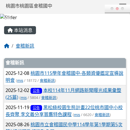
T
桃園市桃園區會稽國中
:::
本站消息
會稽新訊
文章列表
會稽新訊
2025-12-08
桃園市115學年會稽國中-各類資優鑑定宣導說
明會
(
mis
/ 18172 /
會稽新訊
)
2025-12-02
本校114年11月網路新聞曝光成果彙整
公告
(25篇)
(
mis
/ 5804 /
會稽新訊
)
2025-11-19
黑松綠校園生態計畫22位桃市國中小校
公告
長齊聚 李文義分享賞鷹特色課程
(
mis
/ 6620 /
會稽新訊
)
2025-08-26
桃園市立會稽國民中學114學年第1學期第5次