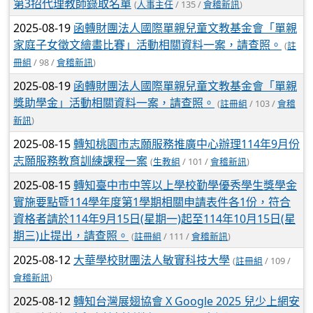
第3招代理教師錄取名單
(
人事主任
/ 135 /
會稽新訊
)
2025-08-19
函轉財團法人國際單親兒童文教基金會「單親
家庭子女徵文繪畫比賽」活動相關資料一案，請查照。
(
註
冊組
/ 98 /
會稽新訊
)
2025-08-19
函轉財團法人國際單親兒童文教基金會「單親
獎助學金」活動相關資料一案，請查照。
(
註冊組
/ 103 /
會稽
新訊
)
2025-08-15
轉知桃園市志願服務推廣中心辦理114年9月份
志願服務教育訓練課程一案
(
生教組
/ 101 /
會稽新訊
)
2025-08-15
轉知臺中市中等以上學校勤學優秀學生獎學金
實施要點暨114學年度第1學期相關申請表件各1份，符合
資格者請於114年9月15日(星期一)起至114年10月15日(星
期三)止提出，請查照。
(
註冊組
/ 111 /
會稽新訊
)
2025-08-12
大華學校財團法人敏實科技大學
(
註冊組
/ 109 /
會稽新訊
)
2025-08-12
轉知台灣展翅協會 X Google 2025 兒少上網安