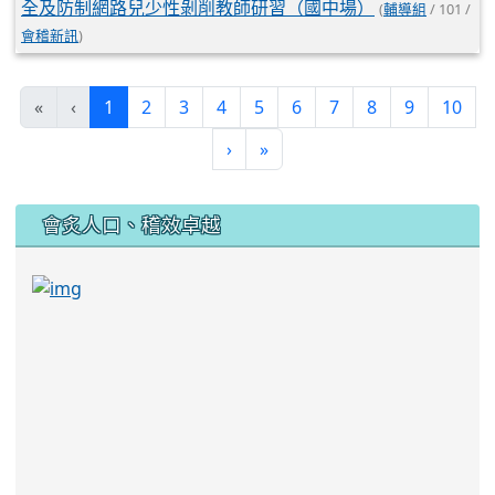
全及防制網路兒少性剝削教師研習（國中場）
(
輔導組
/ 101 /
會稽新訊
)
(current)
«
‹
1
2
3
4
5
6
7
8
9
10
›
»
:::
會炙人口、稽效卓越
link to https://sites.google.com/kjjhs.tyc.edu
link to https://sites.google.com/kjjhs.tyc.edu.tw/k