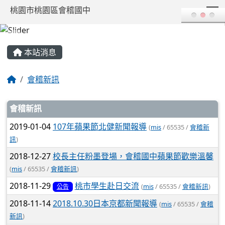
T
桃園市桃園區會稽國中
:::
本站消息
會稽新訊
文章列表
會稽新訊
2019-01-04
107年蘋果節北健新聞報導
(
mis
/ 65535 /
會稽新
訊
)
2018-12-27
校長主任粉墨登場，會稽國中蘋果節歡樂溫馨
(
mis
/ 65535 /
會稽新訊
)
2018-11-29
桃市學生赴日交流
(
mis
/ 65535 /
會稽新訊
)
公告
2018-11-14
2018.10.30日本京都新聞報導
(
mis
/ 65535 /
會稽
新訊
)