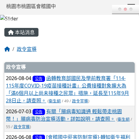
T
桃園市桃園區會稽國中
:::
本站消息
政令宣導
文章列表
政令宣導
2026-08-04
函轉教育部國民及學前教育署「114-
公告
115年度COVID-19疫苗接種計畫」公費接種對象擴大為
「滿6個月以上尚未接種之民眾」措施，延長至115年9月
28日止，請查照。
(
衛生組
/ 49 /
政令宣導
)
2026-07-03
有關「腸病毒知識通 輕鬆帶走桃園
公告
幣！」腸病毒防治宣導活動，詳如說明，請查照。
(
衛生組
/
55 /
政令宣導
)
2026-06-08
[會稽國中菸害防制宣導]-轉知衛生福利
公告