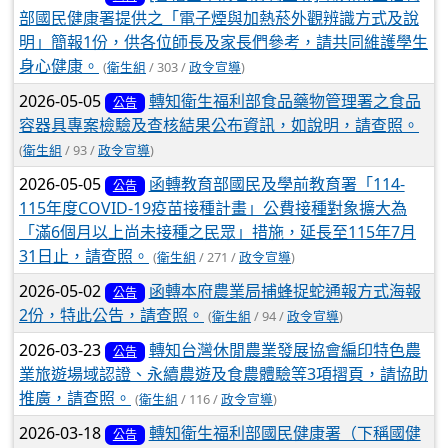
部國民健康署提供之「電子煙與加熱菸外觀辨識方式及說
明」簡報1份，供各位師長及家長們參考，請共同維護學生
身心健康。
(
衛生組
/ 303 /
政令宣導
)
2026-05-05
轉知衛生福利部食品藥物管理署之食品
公告
容器具專案檢驗及查核結果公布資訊，如說明，請查照。
(
衛生組
/ 93 /
政令宣導
)
2026-05-05
函轉教育部國民及學前教育署「114-
公告
115年度COVID-19疫苗接種計畫」公費接種對象擴大為
「滿6個月以上尚未接種之民眾」措施，延長至115年7月
31日止，請查照。
(
衛生組
/ 271 /
政令宣導
)
2026-05-02
函轉本府農業局捕蜂捉蛇通報方式海報
公告
2份，特此公告，請查照。
(
衛生組
/ 94 /
政令宣導
)
2026-03-23
轉知台灣休閒農業發展協會編印特色農
公告
業旅遊場域認證、永續農遊及食農體驗等3項摺頁，請協助
推廣，請查照。
(
衛生組
/ 116 /
政令宣導
)
2026-03-18
轉知衛生福利部國民健康署（下稱國健
公告