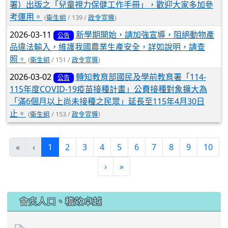
署）出版之「兒童視力保健工作手冊」，歡迎大家多加參
考運用。
(
衛生組
/ 139 /
政令宣導
)
2026-03-11
新學期開始，請加強宣導，阻絕動物產
公告
品違法輸入，維護我國農業生產安全，詳如說明，請查
照。
(
衛生組
/ 151 /
政令宣導
)
2026-03-02
轉知教育部國民及學前教育署「114-
公告
115年度COVID-19疫苗接種計畫」公費接種對象擴大為
「滿6個月以上尚未接種之民眾」延長至115年4月30日
止。
(
衛生組
/ 153 /
政令宣導
)
(current)
«
‹
1
2
3
4
5
6
7
8
9
10
›
»
:::
會炙人口、稽效卓越