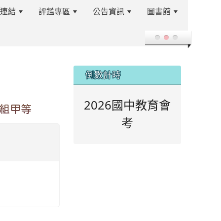
站連結
評鑑專區
公告資訊
圖書館
登入
:::
倒數計時
2026國中教育會
體組甲等
考