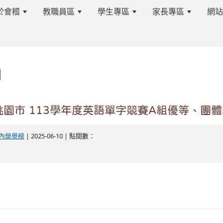
於會稽
教職員區
學生專區
家長專區
網
s.tyc.edu.tw/kjjhsnews/%E9%A6%96%E9%A0%81
園市 113學年度英語單字競賽A組優等、團
edu.tw/kjjhsnews/%E9%A6%96%E9%A0%81
內榮譽榜
| 2025-06-10 | 點閱數：