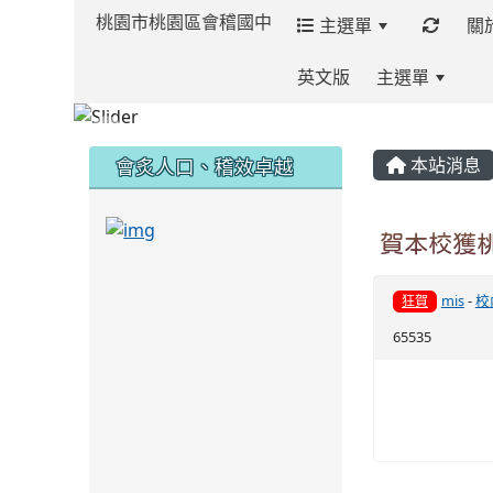
桃園市桃園區會稽國中
主選單
關
英文版
主選單
:::
:::
:::
會炙人口、稽效卓越
本站消息
link to https://sites.google.com/kjjh
賀本校獲桃
link to https://sites.google.com/kjjhs.tyc.
mis
-
校
狂賀
65535