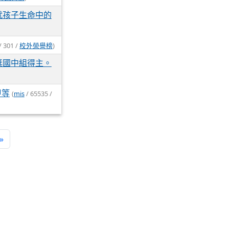
就孩子生命中的
/ 301 /
校外榮譽榜
)
獎國中組得主。
甲等
(
mis
/ 65535 /
»