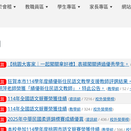
於會稽
教職員區
學生專區
家長專區
網
s.tyc.edu.tw/kjjhsnews/%E9%A6%96%E9%A0%81
表
【桃園大客家｜一起闖關拿好禮】表揚闖關通過優秀學生。
狂賀
edu.tw/kjjhsnews/%E9%A6%96%E9%A0%81
狂賀本市114學年度績優新住民語文教學支援教師評選結果
狂賀
朝萍老師榮獲「績優新住民語文教師」，特此公告。
(
教學組
/ 52 /
114年全國語文競賽榮獲佳績
(
資訊組
/ 7216 /
校外榮譽榜
)
狂賀
114年全國語文競賽榮獲佳績
(
教學組
/ 324 /
校外榮譽榜
)
狂賀
2025年中華民國柔道錦標賽成績優異
(
資訊組
/ 436 /
校外榮譽榜
)
狂賀
本校參加114學年度桃園市語文競賽榮獲佳績
(
教學組
/ 596 /
校
狂賀