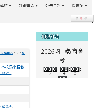
站連結
評鑑專區
公告資訊
圖書館
登入
:::
倒數計時
2026國中教育會
(
職探中心
/ 86 /
校
考
0
0
0
0
0
0
0
，本校馬來語教
0
0
0
0
0
:
0
0
:
0
0
一般公告
)
天
時
分
0
0
秒
外榮譽榜
)