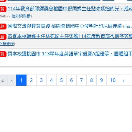
114年教育部師鐸獎會稽國中倪同娟主任點亮迷途的光，成
狂賀
 9482 /
校外榮譽榜
)
國際交流與教育實踐 桃園會稽國中心發明社印尼展佳績
(
mis
狂賀
恭喜本校輔導主任林宛瑜主任榮獲114年度教育部杏壇芬芳
狂賀
外榮譽榜
)
賀本校獲桃園市 113學年度英語單字競賽A組優等、團體組
狂賀
(current)
«
‹
1
2
3
4
5
6
7
8
9
10
›