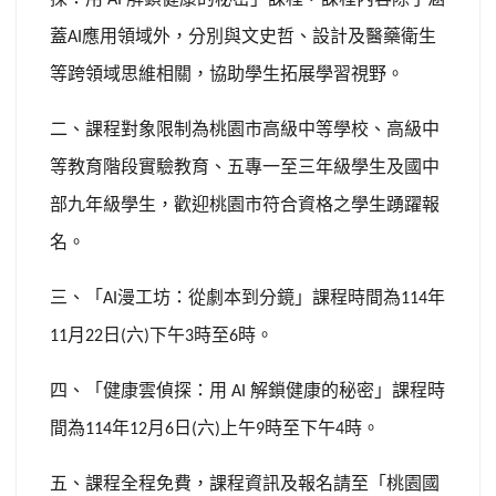
AI
蓋
應用領域外，分別與文史哲、設計及醫藥衛生
AI
等跨領域思維相關，協助學生拓展學習視野。
二、課程對象限制為桃園市高級中等學校、高級中
等教育階段實驗教育、五專一至三年級學生及國中
部九年級學生，歡迎桃園市符合資格之學生踴躍報
名。
三、「
漫工坊：從劇本到分鏡」課程時間為
年
AI
114
月
日
六
下午
時至
時。
11
22
(
)
3
6
四、「健康雲偵探：用
解鎖健康的秘密」課程時
AI
間為
年
月
日
六
上午
時至下午
時。
114
12
6
(
)
9
4
五、課程全程免費，課程資訊及報名請至「桃園國