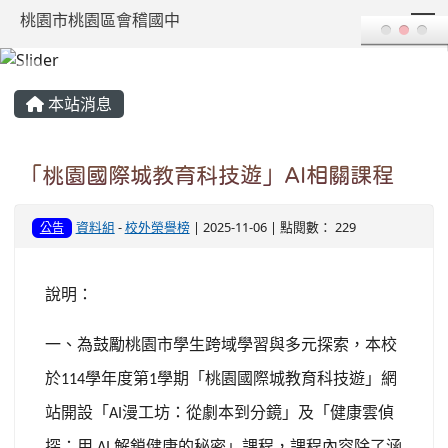
T
桃園市桃園區會稽國中
:::
本站消息
「桃園國際城教育科技遊」AI相關課程
資料組
-
校外榮譽榜
| 2025-11-06 | 點閱數： 229
公告
說明：
一、為鼓勵桃園市學生跨域學習與多元探索，本校
於
學年度第
學期「桃園國際城教育科技遊」網
114
1
站開設「
漫工坊：從劇本到分鏡」及「健康雲偵
AI
探：用
解鎖健康的秘密」課程，課程內容除了涵