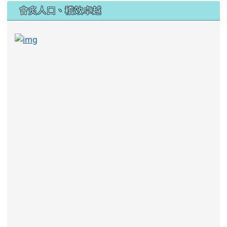
:::
會炙人口、稽效卓越
link to https://sites.google.com/kjjhs.tyc.edu
link to https://sites.google.com/kjjhs.tyc.edu.tw/k