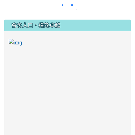
›
»
:::
會炙人口、稽效卓越
link to https://sites.google.com/kjjhs.tyc.edu
link to https://sites.google.com/kjjhs.tyc.edu.tw/k