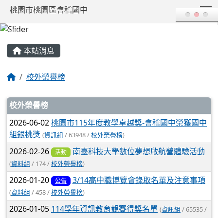
T
桃園市桃園區會稽國中
:::
本站消息
校外榮譽榜
文章列表
校外榮譽榜
2026-06-02
桃園市115年度教學卓越獎-會稽國中榮獲國中
組銀桃獎
(
資訊組
/ 63948 /
校外榮譽榜
)
2026-02-26
南臺科技大學數位夢想啟航營體驗活動
活動
(
資料組
/ 174 /
校外榮譽榜
)
2026-01-20
3/14高中職博覽會錄取名單及注意事項
公告
(
資料組
/ 458 /
校外榮譽榜
)
2026-01-05
114學年資訊教育競賽得獎名單
(
資訊組
/ 65535 /