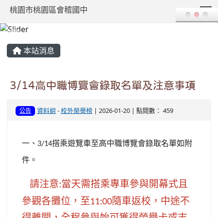
T
桃園市桃園區會稽國中
:::
本站消息
3/14高中職博覽會錄取名單及注意事項
資料組
-
校外榮譽榜
| 2026-01-20 | 點閱數： 459
公告
一、
搭乘遊覽車至高中職博覽會錄取名單如附
3/14
件。
請注意
當天需搭乘專車參與開幕式且
:
參觀各攤位，至
隨車返校，中途不
11:00
得離開，全程參與始可獲得
榮譽卡或志