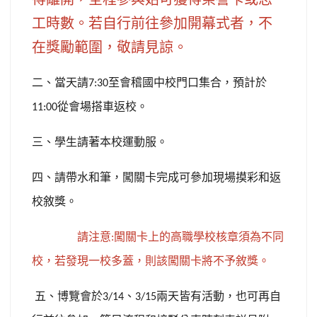
若自行前往參加開幕式者，不
工時數。
在獎勵範圍，敬請見諒。
二、當天請
至會稽國中校門口集合，預計於
7:30
從會場搭車返校。
11:00
三、學生請著本校運動服。
四、請帶水和筆，闖關卡完成可參加現場摸彩和返
校敘獎。
請注意
闖關卡上的高職學校核章須為不同
:
校，若發現一校多蓋，則該闖關卡將不予敘獎。
五
、博覽會於
、
兩天皆有活動，也可再自
3/14
3/15