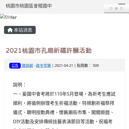
T
桃園市桃園區會稽國中
:::
本站消息
2021桃園市孔廟祈福許願活動
資訊組
-
政令宣導
| 2021-04-21 | 點閱數： 509
公告
說明：
一、爰國中會考將於110年5月登場，為祈考生應試
順利，將循例辦理考生祈福活動，特規劃祈福祭拜
儀式、聰明授勳典禮、懷舊廟街市集、闖關遊戲、
DIY活動及安排傳統技藝表演節目等活動，祝福考