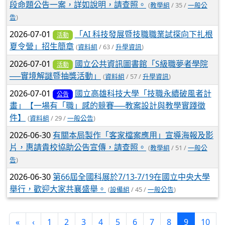
段命題公告一案，詳如說明，請查照。
(
教學組
/ 35 /
一般公
告
)
2026-07-01
「AI 科技發展暨技職職業試探向下扎根
活動
夏令營」招生簡章
(
資料組
/ 63 /
升學資訊
)
2026-07-01
國立公共資訊圖書館「S級職夢者學院
活動
──實境解謎暨抽獎活動」
(
資料組
/ 57 /
升學資訊
)
2026-07-01
國立高雄科技大學「技職永續破風者計
公告
畫」【一場有「職」感的競賽──教案設計與教學實踐徵
件】
(
資料組
/ 29 /
一般公告
)
2026-06-30
有關本局製作「客家檔案應用」宣導海報及影
片，惠請貴校協助公告宣傳，請查照。
(
教學組
/ 51 /
一般公
告
)
2026-06-30
第66屆全國科展於7/13-7/19在國立中央大學
舉行，歡迎大家共襄盛舉。
(
設備組
/ 45 /
一般公告
)
(current)
«
‹
1
2
3
4
5
6
7
8
9
10