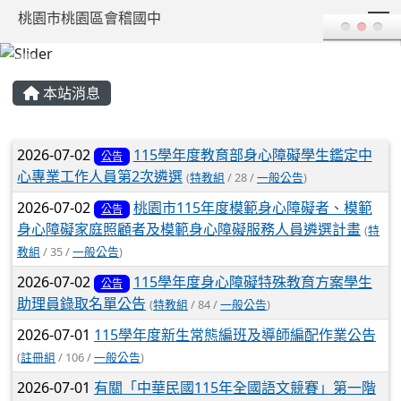
T
桃園市桃園區會稽國中
:::
本站消息
文章列表
2026-07-02
115學年度教育部身心障礙學生鑑定中
公告
心專業工作人員第2次遴選
(
特教組
/ 28 /
一般公告
)
2026-07-02
桃園市115年度模範身心障礙者、模範
公告
身心障礙家庭照顧者及模範身心障礙服務人員遴選計畫
(
特
教組
/ 35 /
一般公告
)
2026-07-02
115學年度身心障礙特殊教育方案學生
公告
助理員錄取名單公告
(
特教組
/ 84 /
一般公告
)
2026-07-01
115學年度新生常態編班及導師編配作業公告
(
註冊組
/ 106 /
一般公告
)
2026-07-01
有關「中華民國115年全國語文競賽」第一階