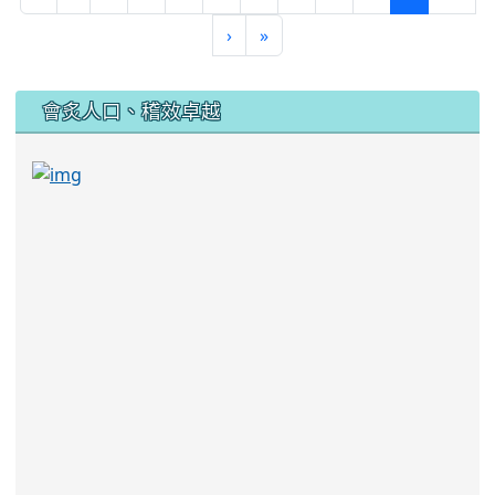
›
»
:::
會炙人口、稽效卓越
link to https://sites.google.com/kjjhs.tyc.edu
link to https://sites.google.com/kjjhs.tyc.edu.tw/k