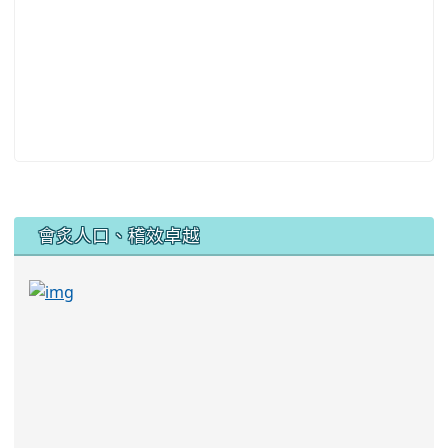
:::
會炙人口、稽效卓越
link to https://sites.google.com/kjjhs.tyc.edu
link to https://sites.google.com/kjjhs.tyc.edu.tw/k