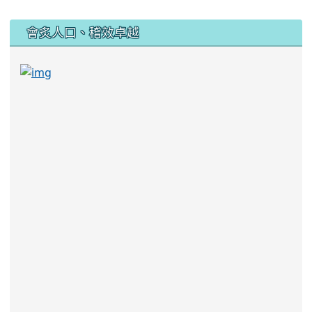
:::
會炙人口、稽效卓越
link to https://sites.google.com/kjjhs.tyc.edu
link to https://sites.google.com/kjjhs.tyc.edu.tw/k