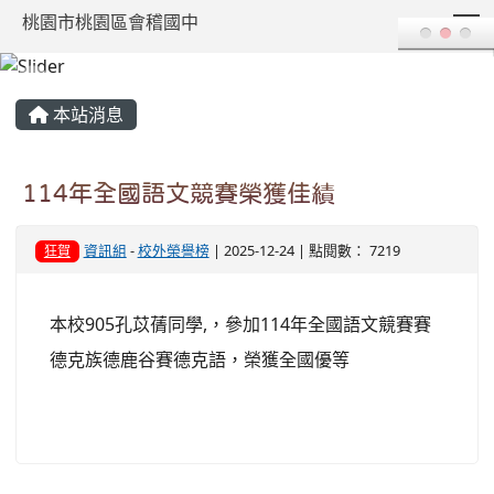
T
桃園市桃園區會稽國中
:::
本站消息
114年全國語文競賽榮獲佳績
資訊組
-
校外榮譽榜
| 2025-12-24 | 點閱數： 7219
狂賀
本校905孔苡蒨同學,，參加114年全國語文競賽賽
德克族德鹿谷賽德克語，榮獲全國優等