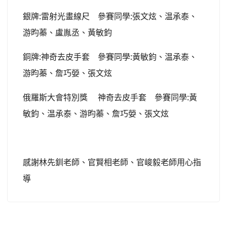
銀牌:雷射光畫線尺 參賽同學:張文炫、温承泰、
游昀蓁、盧胤丞、黃敏鈞
銅牌:神奇去皮手套 參賽同學:黃敏鈞、温承泰、
游昀蓁、詹巧嫈、張文炫
俄羅斯大會特別獎 神奇去皮手套 參賽同學:黃
敏鈞、温承泰、游昀蓁、詹巧嫈、張文炫
感謝林先釧老師、官賢相老師、官峻毅老師用心指
導