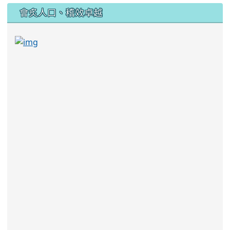
:::
會炙人口、稽效卓越
link to https://sites.google.com/kjjhs.tyc.edu
link to https://sites.google.com/kjjhs.tyc.edu.tw/k