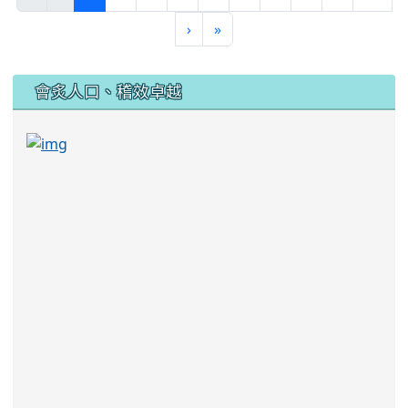
›
»
:::
會炙人口、稽效卓越
link to https://sites.google.com/kjjhs.tyc.edu
link to https://sites.google.com/kjjhs.tyc.edu.tw/k