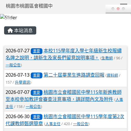
T
桃園市桃園區會稽國中
:::
本站消息
文章列表
2026-07-27
本校115學年度入學七年級新生校服繡
重要
名牌之說明，請新生及家長們留意說明事項。
(
生教組
/ 96 /
一般公告
)
2026-07-13
第二十屆畢業生進路調查回報
(
資料組
/
重要
157 /
升學資訊
)
2026-07-07
桃園市立會稽國民中學115年新進教師
重要
至本校參加教評會審查注意事項，請詳閱內文及附件
(
人事
主任
/ 158 /
一般公告
)
2026-06-30
桃園市立會稽國民中學115學年度第2次
重要
代課教師甄選簡章
(
人事主任
/ 420 /
一般公告
)