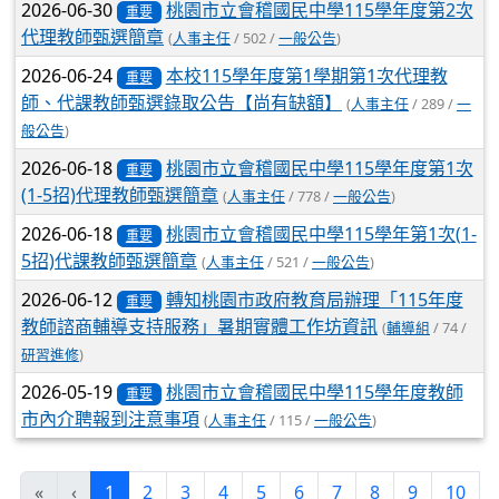
2026-06-30
桃園市立會稽國民中學115學年度第2次
重要
代理教師甄選簡章
(
人事主任
/ 502 /
一般公告
)
2026-06-24
本校115學年度第1學期第1次代理教
重要
師、代課教師甄選錄取公告【尚有缺額】
(
人事主任
/ 289 /
一
般公告
)
2026-06-18
桃園市立會稽國民中學115學年度第1次
重要
(1-5招)代理教師甄選簡章
(
人事主任
/ 778 /
一般公告
)
2026-06-18
桃園市立會稽國民中學115學年第1次(1-
重要
5招)代課教師甄選簡章
(
人事主任
/ 521 /
一般公告
)
2026-06-12
轉知桃園市政府教育局辦理「115年度
重要
教師諮商輔導支持服務」暑期實體工作坊資訊
(
輔導組
/ 74 /
研習進修
)
2026-05-19
桃園市立會稽國民中學115學年度教師
重要
市內介聘報到注意事項
(
人事主任
/ 115 /
一般公告
)
(current)
«
‹
1
2
3
4
5
6
7
8
9
10