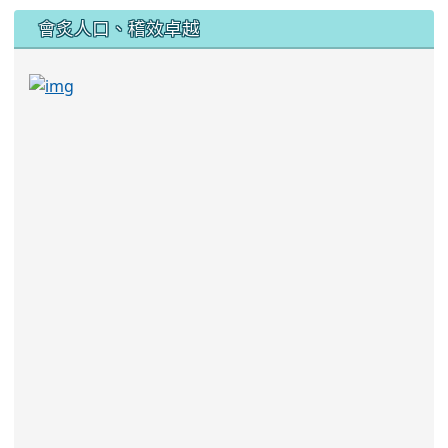
:::
會炙人口、稽效卓越
link to https://sites.google.com/kjjhs.tyc.edu
link to https://sites.google.com/kjjhs.tyc.edu.tw/k