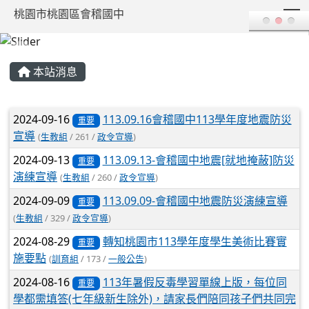
T
桃園市桃園區會稽國中
:::
本站消息
文章列表
2024-09-16
113.09.16會稽國中113學年度地震防災
重要
宣導
(
生教組
/ 261 /
政令宣導
)
2024-09-13
113.09.13-會稽國中地震[就地掩蔽]防災
重要
演練宣導
(
生教組
/ 260 /
政令宣導
)
2024-09-09
113.09.09-會稽國中地震防災演練宣導
重要
(
生教組
/ 329 /
政令宣導
)
2024-08-29
轉知桃園市113學年度學生美術比賽實
重要
施要點
(
訓育組
/ 173 /
一般公告
)
2024-08-16
113年暑假反毒學習單線上版，每位同
重要
學都需填答(七年級新生除外)，請家長們陪同孩子們共同完