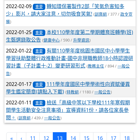
2022-02-09
轉知環保署製作2部「笑氣危害知多
重要
少」影片，請大家注意，切勿吸食笑氣!
(
訓育組
/ 377 /
政令宣
導
)
2022-01-25
本校110學年度第二學期體育班轉學(班)
重要
生甄選錄取公告
(
健康中心
/ 590 /
升學資訊
)
2022-01-22
有關110學年度桃園市國民中小學學生
重要
學習扶助整體行政推動計畫-國中非現職教師18小時認證研
習計畫（子計畫十-2）變更研習形式
(
教務主任
/ 894 /
一般公
告
)
2022-01-17
111學年度國民中學學術性向資賦優異
重要
學生鑑定簡章(請點入下載)
(
特教組
/ 1180 /
一般公告
)
2022-01-11
檢送「高級中等以下學校111年寒假期
重要
間學生活動安全注意事項」宣導資料1份，請各位家長參
閱。
(
訓育組
/ 439 /
一般公告
)
(current)
«
‹
11
12
13
14
15
16
17
18