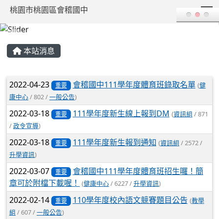
T
桃園市桃園區會稽國中
:::
本站消息
文章列表
2022-04-23
會稽國中111學年度體育班錄取名單
(
健
重要
康中心
/ 802 /
一般公告
)
2022-03-18
111學年度新生線上報到DM
(
資訊組
/ 871
重要
/
政令宣導
)
2022-03-18
111學年度新生報到通知
(
資訊組
/ 2572 /
重要
升學資訊
)
2022-03-07
會稽國中111學年度體育班招生囉！簡
重要
章可於附檔下載喔！
(
健康中心
/ 6227 /
升學資訊
)
2022-02-14
110學年度校內語文競賽題目公告
(
教學
重要
組
/ 607 /
一般公告
)