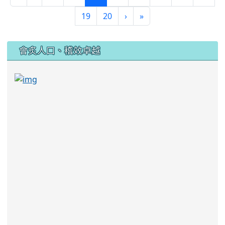
19
20
›
»
:::
會炙人口、稽效卓越
link to https://sites.google.com/kjjhs.tyc.edu
link to https://sites.google.com/kjjhs.tyc.edu.tw/k