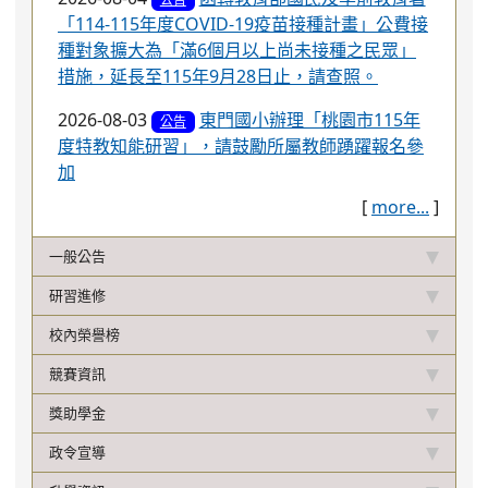
「114-115年度COVID-19疫苗接種計畫」公費接
種對象擴大為「滿6個月以上尚未接種之民眾」
措施，延長至115年9月28日止，請查照。
2026-08-03
東門國小辦理「桃園市115年
公告
度特教知能研習」，請鼓勵所屬教師踴躍報名參
加
[
more...
]
一般公告
研習進修
校內榮譽榜
競賽資訊
獎助學金
政令宣導