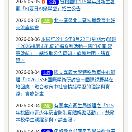
2026-05-05
會稽國中115學年度新生暑
公告
期「KJ夏日AI樂學營」招生公告
2026-08-07
北一區暨北二區技職教育共好
活動
交流座談會
2026-08-06
本局訂於115年8月22日(星期六)辦理
「2026桃園市孔廟祈福系列活動—儒門初開 智
慧啟航」，請協助公告周知，詳如說明，請查
照。
2026-08-04
國立嘉義大學特殊教育中心辦
公告
理「2026 TSSE國際學術研討會－國際視野與在
地回應：融合教育中社會情緒學習的理論與實
踐」實施計畫
2026-08-04
有關本府衛生局辦理之「115
活動
年桃園市青少年菸害防制實體解謎活動」，鼓勵
本校學生踴躍參與，請查照。
2026-08-04
函轉教育部國民及學前教育署
公告